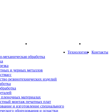
Технологии
Контакты
о-механическая обработка
ка
резка
етных и черных металлов
астмасс
ство резинотехнических изделий
аботка
обработка
деталей
а пленочных материалах
стный монтаж печатных плат
ование и изготовление специального
ического оборудования и оснастки