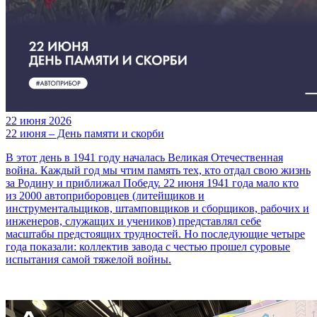
22 июня 2026
22 июня – День памяти и скорби
В этот день в 1941 году началась Великая Отечественная
война. Каждый год мы чтим память тех, кто отдал свою жизнь
за Родину и приближал Победу. 22 июня 1941 года мало кто
из 2000 автоприборовцев (литейщиков и
инструментальщиков, штамповщиков и сборщиков, рабочих и
инженеров, служащих и учеников) представлял себе
масштабы предстоящих трудностей. Но последующие четыре
года показали: коллектив завода с честью прошел суровые
испытания самой тяжелой войны.