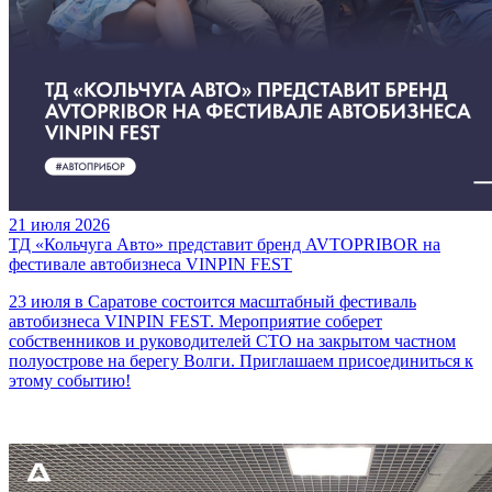
21 июля 2026
ТД «Кольчуга Авто» представит бренд AVTOPRIBOR на
фестивале автобизнеса VINPIN FEST
23 июля в Саратове состоится масштабный фестиваль
автобизнеса VINPIN FEST. Мероприятие соберет
собственников и руководителей СТО на закрытом частном
полуострове на берегу Волги. Приглашаем присоединиться к
этому событию!