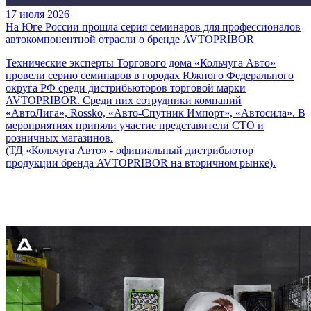
17 июля 2026
На Юге России прошла серия семинаров для профессионалов
автокомпонентной отрасли о бренде AVTOPRIBOR
Технические эксперты Торгового дома «Кольчуга Авто»
провели серию семинаров в городах Южного Федерального
округа РФ среди дистрибьюторов торговой марки
AVTOPRIBOR. Среди них сотрудники компаний
«АвтоЛига», Rossko, «Авто-Спутник Импорт», «Автосила». В
мероприятиях приняли участие представители СТО и
розничных магазинов.
(ТД «Кольчуга Авто» - официальный дистрибьютор
продукции бренда AVTOPRIBOR на вторичном рынке).