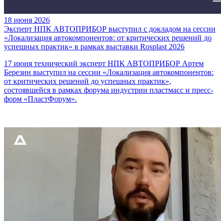
18 июня 2026
Эксперт НПК АВТОПРИБОР выступил с докладом на сессии
«Локализация автокомпонентов: от критических решений до
успешных практик» в рамках выставки Rosplast 2026
17 июня технический эксперт НПК АВТОПРИБОР Артем
Березин выступил на сессии «Локализация автокомпонентов:
от критических решений до успешных практик»,
состоявшейся в рамках форума индустрии пластмасс и пресс-
форм «ПластФорум».