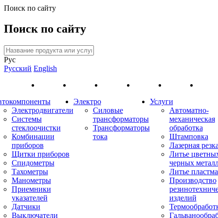
Поиск по сайту
Поиск по сайту
Рус
Русский
English
втокомпоненты
Электро
Услуги
Электродвигатели
Силовые
Автоматно-
Системы
трансформаторы
механическая
стеклоочистки
Трансформаторы
обработка
Комбинации
тока
Штамповка
приборов
Лазерная резк
Щитки приборов
Литье цветны
Спидометры
черных метал
Тахометры
Литье пластма
Манометры
Производство
Приемники
резинотехнич
указателей
изделий
Датчики
Термообработ
Выключатели
Гальванообра