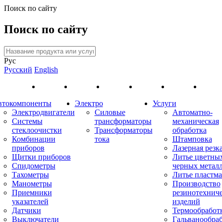
Поиск по сайту
Поиск по сайту
Рус
Русский
English
втокомпоненты
Электро
Услуги
Электродвигатели
Силовые
Автоматно-
Системы
трансформаторы
механическая
стеклоочистки
Трансформаторы
обработка
Комбинации
тока
Штамповка
приборов
Лазерная резк
Щитки приборов
Литье цветны
Спидометры
черных метал
Тахометры
Литье пластма
Манометры
Производство
Приемники
резинотехнич
указателей
изделий
Датчики
Термообработ
Выключатели
Гальванообра