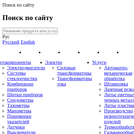
Поиск по сайту
Поиск по сайту
Рус
Русский
English
втокомпоненты
Электро
Услуги
Электродвигатели
Силовые
Автоматно-
Системы
трансформаторы
механическая
стеклоочистки
Трансформаторы
обработка
Комбинации
тока
Штамповка
приборов
Лазерная резк
Щитки приборов
Литье цветны
Спидометры
черных метал
Тахометры
Литье пластма
Манометры
Производство
Приемники
резинотехнич
указателей
изделий
Датчики
Термообработ
Выключатели
Гальванообра