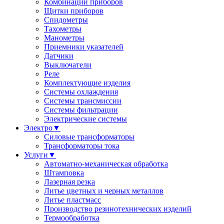
Комбинации приборов
Щитки приборов
Спидометры
Тахометры
Манометры
Приемники указателей
Датчики
Выключатели
Реле
Комплектующие изделия
Системы охлаждения
Системы трансмиссии
Системы фильтрации
Электрические системы
Электро
▼
Силовые трансформаторы
Трансформаторы тока
Услуги
▼
Автоматно-механическая обработка
Штамповка
Лазерная резка
Литье цветных и черных металлов
Литье пластмасс
Производство резинотехнических изделий
Термообработка