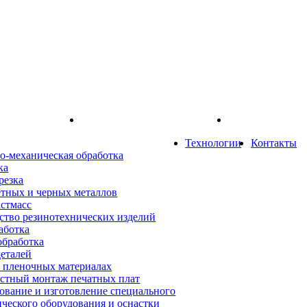
Технологии
Контакты
о-механическая обработка
ка
резка
етных и черных металлов
астмасс
ство резинотехнических изделий
аботка
обработка
деталей
а пленочных материалах
стный монтаж печатных плат
ование и изготовление специального
ического оборудования и оснастки