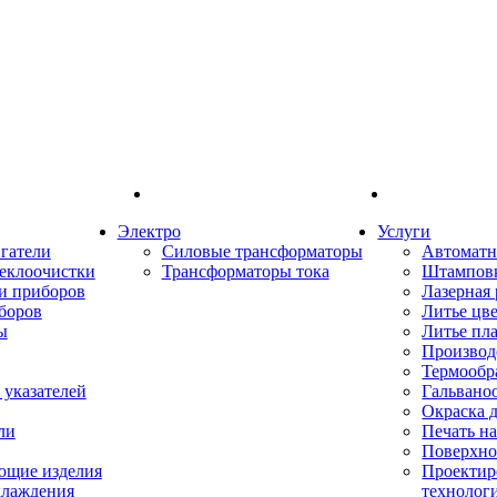
Электро
Услуги
гатели
Силовые трансформаторы
Автоматн
еклоочистки
Трансформаторы тока
Штампов
и приборов
Лазерная 
боров
Литье цв
ы
Литье пл
Производ
Термообр
указателей
Гальвано
Окраска 
ли
Печать н
Поверхно
ющие изделия
Проектир
хлаждения
технолог