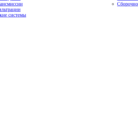
рансмиссии
Сборочно
ильтрации
кие системы