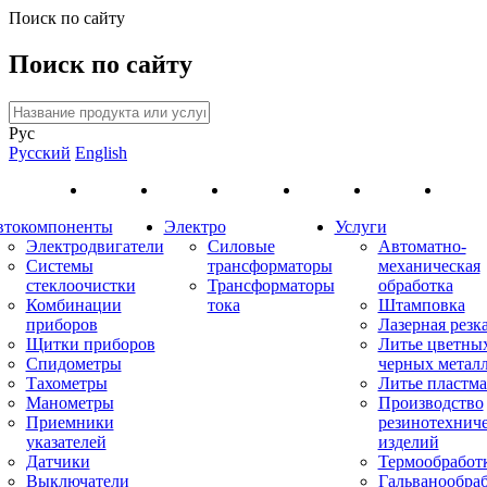
Поиск по сайту
Поиск по сайту
Рус
Русский
English
втокомпоненты
Электро
Услуги
Электродвигатели
Силовые
Автоматно-
Системы
трансформаторы
механическая
стеклоочистки
Трансформаторы
обработка
Комбинации
тока
Штамповка
приборов
Лазерная резк
Щитки приборов
Литье цветны
Спидометры
черных метал
Тахометры
Литье пластма
Манометры
Производство
Приемники
резинотехнич
указателей
изделий
Датчики
Термообработ
Выключатели
Гальванообра