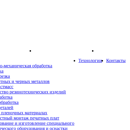
Технологии
Контакты
о-механическая обработка
ка
резка
етных и черных металлов
астмасс
ство резинотехнических изделий
аботка
обработка
деталей
а пленочных материалах
стный монтаж печатных плат
ование и изготовление специального
ического оборудования и оснастки