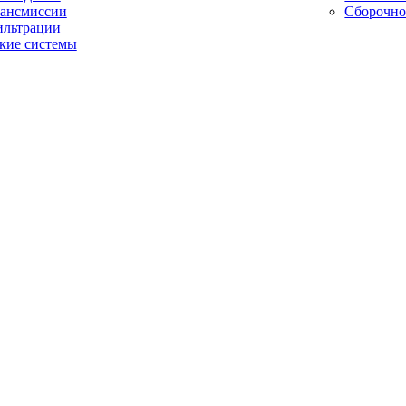
рансмиссии
Сборочно
ильтрации
кие системы