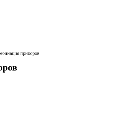
омбинация приборов
оров