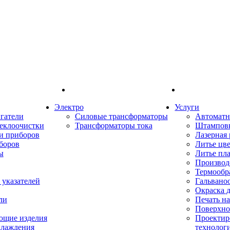
Электро
Услуги
гатели
Силовые трансформаторы
Автоматн
еклоочистки
Трансформаторы тока
Штампов
и приборов
Лазерная 
боров
Литье цв
ы
Литье пл
Производ
Термообр
указателей
Гальвано
Окраска 
ли
Печать н
Поверхно
ющие изделия
Проектир
хлаждения
технолог