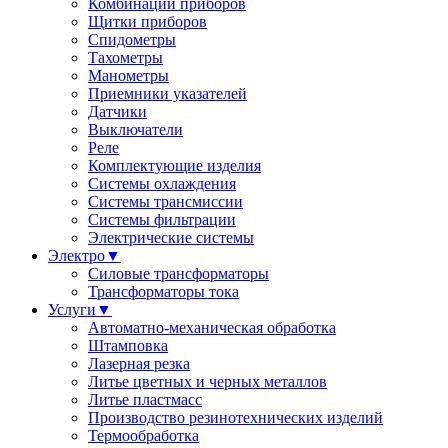
Комбинации приборов
Щитки приборов
Спидометры
Тахометры
Манометры
Приемники указателей
Датчики
Выключатели
Реле
Комплектующие изделия
Системы охлаждения
Системы трансмиссии
Системы фильтрации
Электрические системы
Электро
▼
Силовые трансформаторы
Трансформаторы тока
Услуги
▼
Автоматно-механическая обработка
Штамповка
Лазерная резка
Литье цветных и черных металлов
Литье пластмасс
Производство резинотехнических изделий
Термообработка