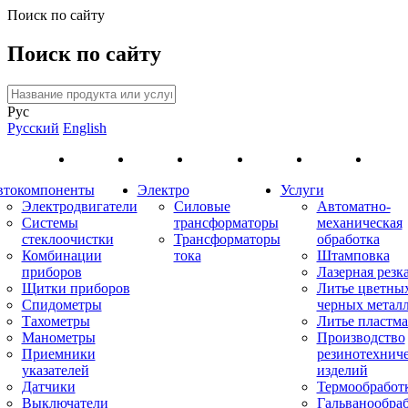
Поиск по сайту
Поиск по сайту
Рус
Русский
English
втокомпоненты
Электро
Услуги
Электродвигатели
Силовые
Автоматно-
Системы
трансформаторы
механическая
стеклоочистки
Трансформаторы
обработка
Комбинации
тока
Штамповка
приборов
Лазерная резк
Щитки приборов
Литье цветны
Спидометры
черных метал
Тахометры
Литье пластма
Манометры
Производство
Приемники
резинотехнич
указателей
изделий
Датчики
Термообработ
Выключатели
Гальванообра