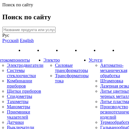
Поиск по сайту
Поиск по сайту
Рус
Русский
English
втокомпоненты
Электро
Услуги
Электродвигатели
Силовые
Автоматно-
Системы
трансформаторы
механическая
стеклоочистки
Трансформаторы
обработка
Комбинации
тока
Штамповка
приборов
Лазерная резк
Щитки приборов
Литье цветны
Спидометры
черных метал
Тахометры
Литье пластма
Манометры
Производство
Приемники
резинотехнич
указателей
изделий
Датчики
Термообработ
Выключатели
Гальванообра