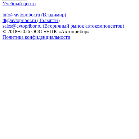
Учебный центр
info@avtopribor.ru (Владимир)
tlt@avtopribor.ru (Тольятти)
sales@avtopribor.ru (Вторичный рынок автокомпонентов)
© 2018−2026 ООО «НПК «Автоприбор»
Политика конфиденциальности