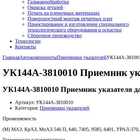
Гальванообработка
Окраска деталей
Печать на пленочных материалах
Поверхностный монтаж печатных плат
Проектирование и изготовление специального
технологического оборудования и оснастки
Сборочное производство
Технологии
Контакты
Главная
Автокомпоненты
Приемники указателей
УК144А-381001
УК144А-3810010 Приемник ук
УК144А-3810010 Приемник указателя д
Артикул: УК144А-3810010
Категория:
Приемники указателей
Применяемость
(M) МАЗ, КрАЗ, МоАЗ-546 П, 640, 7405, 9585, 6401, УРАЛ-379, 
Технические характеристики