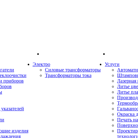
Электро
Услуги
гатели
Силовые трансформаторы
Автоматн
еклоочистки
Трансформаторы тока
Штампов
и приборов
Лазерная 
боров
Литье цв
ы
Литье пл
Производ
Термообр
указателей
Гальвано
Окраска 
ли
Печать н
Поверхно
ющие изделия
Проектир
хлаждения
технолог