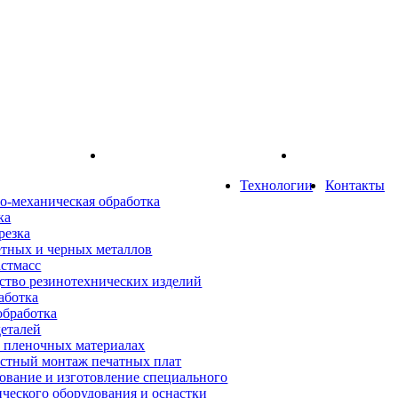
Технологии
Контакты
о-механическая обработка
ка
резка
етных и черных металлов
астмасс
ство резинотехнических изделий
аботка
обработка
деталей
а пленочных материалах
стный монтаж печатных плат
ование и изготовление специального
ического оборудования и оснастки