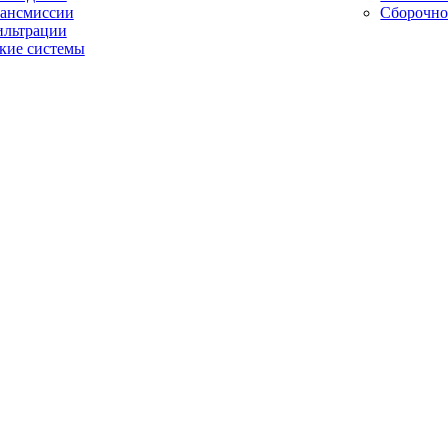
рансмиссии
Сборочно
ильтрации
кие системы