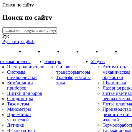
Поиск по сайту
Поиск по сайту
Рус
Русский
English
втокомпоненты
Электро
Услуги
Электродвигатели
Силовые
Автоматно-
Системы
трансформаторы
механическая
стеклоочистки
Трансформаторы
обработка
Комбинации
тока
Штамповка
приборов
Лазерная резк
Щитки приборов
Литье цветны
Спидометры
черных метал
Тахометры
Литье пластма
Манометры
Производство
Приемники
резинотехнич
указателей
изделий
Датчики
Термообработ
Выключатели
Гальванообра