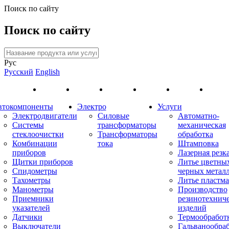
Поиск по сайту
Поиск по сайту
Рус
Русский
English
втокомпоненты
Электро
Услуги
Электродвигатели
Силовые
Автоматно-
Системы
трансформаторы
механическая
стеклоочистки
Трансформаторы
обработка
Комбинации
тока
Штамповка
приборов
Лазерная резк
Щитки приборов
Литье цветны
Спидометры
черных метал
Тахометры
Литье пластма
Манометры
Производство
Приемники
резинотехнич
указателей
изделий
Датчики
Термообработ
Выключатели
Гальванообра