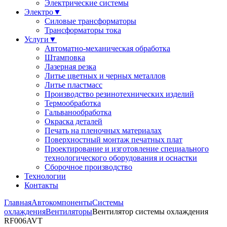
Электрические системы
Электро
▼
Силовые трансформаторы
Трансформаторы тока
Услуги
▼
Автоматно-механическая обработка
Штамповка
Лазерная резка
Литье цветных и черных металлов
Литье пластмасс
Производство резинотехнических изделий
Термообработка
Гальванообработка
Окраска деталей
Печать на пленочных материалах
Поверхностный монтаж печатных плат
Проектирование и изготовление специального
технологического оборудования и оснастки
Сборочное производство
Технологии
Контакты
Главная
Автокомпоненты
Системы
охлаждения
Вентиляторы
Вентилятор системы охлаждения
RF006AVT