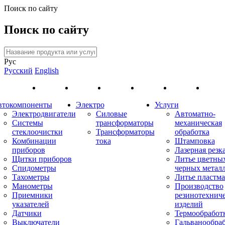
Поиск по сайту
Поиск по сайту
Рус
Русский
English
втокомпоненты
Электро
Услуги
Электродвигатели
Силовые
Автоматно-
Системы
трансформаторы
механическая
стеклоочистки
Трансформаторы
обработка
Комбинации
тока
Штамповка
приборов
Лазерная резк
Щитки приборов
Литье цветны
Спидометры
черных метал
Тахометры
Литье пластма
Манометры
Производство
Приемники
резинотехнич
указателей
изделий
Датчики
Термообработ
Выключатели
Гальванообра