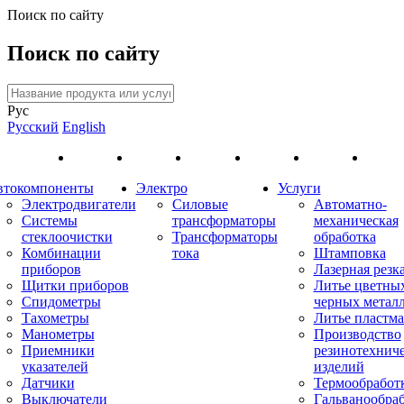
Поиск по сайту
Поиск по сайту
Рус
Русский
English
втокомпоненты
Электро
Услуги
Электродвигатели
Силовые
Автоматно-
Системы
трансформаторы
механическая
стеклоочистки
Трансформаторы
обработка
Комбинации
тока
Штамповка
приборов
Лазерная резк
Щитки приборов
Литье цветны
Спидометры
черных метал
Тахометры
Литье пластма
Манометры
Производство
Приемники
резинотехнич
указателей
изделий
Датчики
Термообработ
Выключатели
Гальванообра