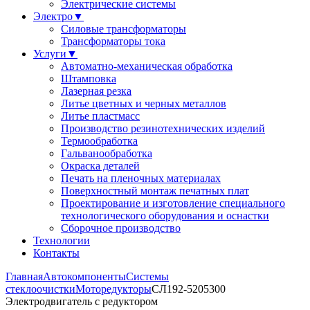
Электрические системы
Электро
▼
Силовые трансформаторы
Трансформаторы тока
Услуги
▼
Автоматно-механическая обработка
Штамповка
Лазерная резка
Литье цветных и черных металлов
Литье пластмасс
Производство резинотехнических изделий
Термообработка
Гальванообработка
Окраска деталей
Печать на пленочных материалах
Поверхностный монтаж печатных плат
Проектирование и изготовление специального
технологического оборудования и оснастки
Сборочное производство
Технологии
Контакты
Главная
Автокомпоненты
Системы
стеклоочистки
Моторедукторы
СЛ192-5205300
Электродвигатель с редуктором