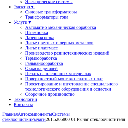
Электрические системы
Электро
▼
Силовые трансформаторы
Трансформаторы тока
Услуги
▼
Автоматно-механическая обработка
Штамповка
Лазерная резка
Литье цветных и черных металлов
Литье пластмасс
Производство резинотехнических изделий
Термообработка
Гальванообработка
Окраска деталей
Печать на пленочных материалах
Поверхностный монтаж печатных плат
Проектирование и изготовление специального
технологического оборудования и оснастки
Сборочное производство
Технологии
Контакты
Главная
Автокомпоненты
Системы
стеклоочистки
Рычаги
261.5205800-01 Рычаг стеклоочистителя