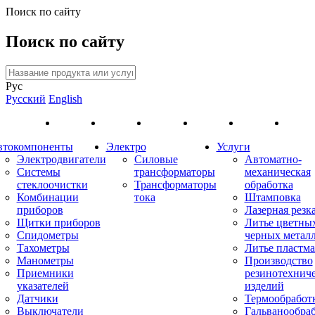
Поиск по сайту
Поиск по сайту
Рус
Русский
English
втокомпоненты
Электро
Услуги
Электродвигатели
Силовые
Автоматно-
Системы
трансформаторы
механическая
стеклоочистки
Трансформаторы
обработка
Комбинации
тока
Штамповка
приборов
Лазерная резк
Щитки приборов
Литье цветны
Спидометры
черных метал
Тахометры
Литье пластма
Манометры
Производство
Приемники
резинотехнич
указателей
изделий
Датчики
Термообработ
Выключатели
Гальванообра