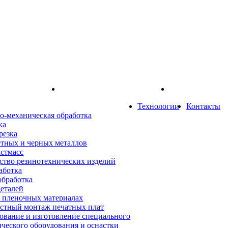
Технологии
Контакты
о-механическая обработка
ка
резка
етных и черных металлов
астмасс
ство резинотехнических изделий
аботка
обработка
деталей
а пленочных материалах
стный монтаж печатных плат
ование и изготовление специального
ического оборудования и оснастки