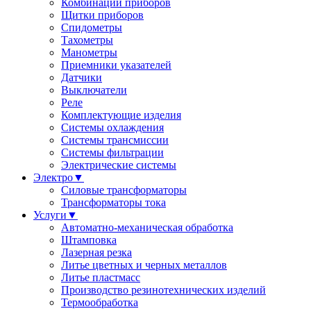
Комбинации приборов
Щитки приборов
Спидометры
Тахометры
Манометры
Приемники указателей
Датчики
Выключатели
Реле
Комплектующие изделия
Системы охлаждения
Системы трансмиссии
Системы фильтрации
Электрические системы
Электро
▼
Силовые трансформаторы
Трансформаторы тока
Услуги
▼
Автоматно-механическая обработка
Штамповка
Лазерная резка
Литье цветных и черных металлов
Литье пластмасс
Производство резинотехнических изделий
Термообработка