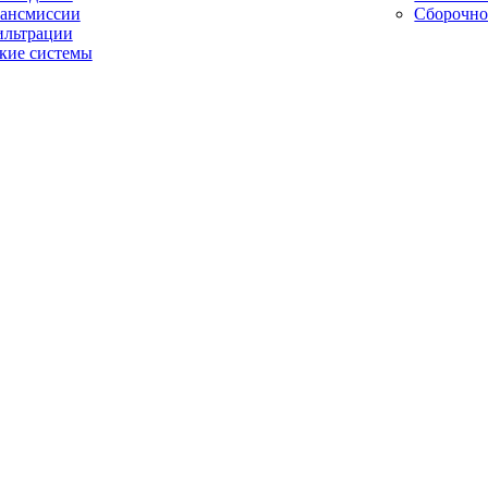
рансмиссии
Сборочно
ильтрации
кие системы