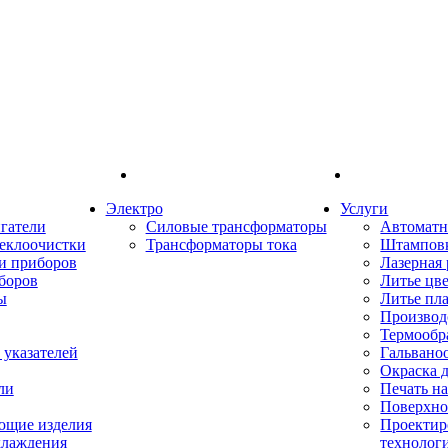
Электро
Услуги
гатели
Силовые трансформаторы
Автоматн
еклоочистки
Трансформаторы тока
Штампов
и приборов
Лазерная 
боров
Литье цв
ы
Литье пл
Производ
Термообр
указателей
Гальвано
Окраска 
ли
Печать н
Поверхно
ющие изделия
Проектир
хлаждения
технолог