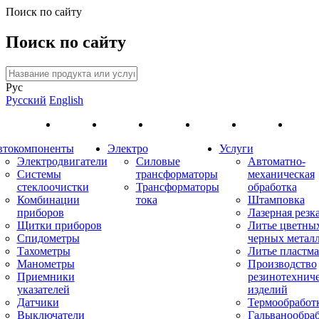
Поиск по сайту
Поиск по сайту
Рус
Русский
English
втокомпоненты
Электро
Услуги
Электродвигатели
Силовые
Автоматно-
Системы
трансформаторы
механическая
стеклоочистки
Трансформаторы
обработка
Комбинации
тока
Штамповка
приборов
Лазерная резк
Щитки приборов
Литье цветны
Спидометры
черных метал
Тахометры
Литье пластма
Манометры
Производство
Приемники
резинотехнич
указателей
изделий
Датчики
Термообработ
Выключатели
Гальванообра