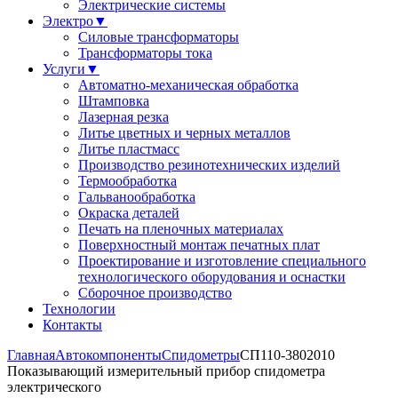
Электрические системы
Электро
▼
Силовые трансформаторы
Трансформаторы тока
Услуги
▼
Автоматно-механическая обработка
Штамповка
Лазерная резка
Литье цветных и черных металлов
Литье пластмасс
Производство резинотехнических изделий
Термообработка
Гальванообработка
Окраска деталей
Печать на пленочных материалах
Поверхностный монтаж печатных плат
Проектирование и изготовление специального
технологического оборудования и оснастки
Сборочное производство
Технологии
Контакты
Главная
Автокомпоненты
Спидометры
СП110-3802010
Показывающий измерительный прибор спидометра
электрического