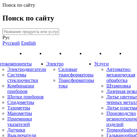
Поиск по сайту
Поиск по сайту
Рус
Русский
English
втокомпоненты
Электро
Услуги
Электродвигатели
Силовые
Автоматно-
Системы
трансформаторы
механическая
стеклоочистки
Трансформаторы
обработка
Комбинации
тока
Штамповка
приборов
Лазерная резк
Щитки приборов
Литье цветны
Спидометры
черных метал
Тахометры
Литье пластма
Манометры
Производство
Приемники
резинотехнич
указателей
изделий
Датчики
Термообработ
Выключатели
Гальванообра