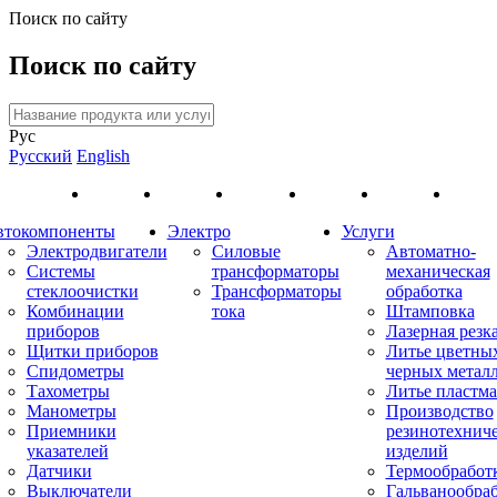
Поиск по сайту
Поиск по сайту
Рус
Русский
English
втокомпоненты
Электро
Услуги
Электродвигатели
Силовые
Автоматно-
Системы
трансформаторы
механическая
стеклоочистки
Трансформаторы
обработка
Комбинации
тока
Штамповка
приборов
Лазерная резк
Щитки приборов
Литье цветны
Спидометры
черных метал
Тахометры
Литье пластма
Манометры
Производство
Приемники
резинотехнич
указателей
изделий
Датчики
Термообработ
Выключатели
Гальванообра