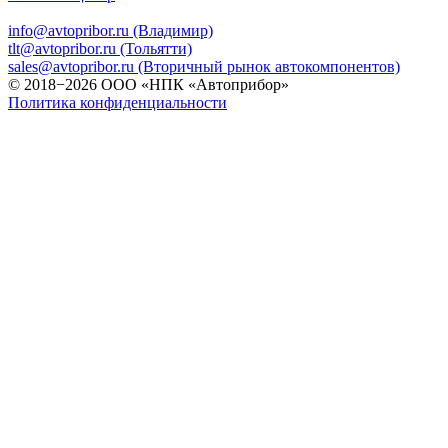
info@avtopribor.ru (Владимир)
tlt@avtopribor.ru (Тольятти)
sales@avtopribor.ru (Вторичный рынок автокомпонентов)
© 2018−2026 ООО «НПК «Автоприбор»
Политика конфиденциальности