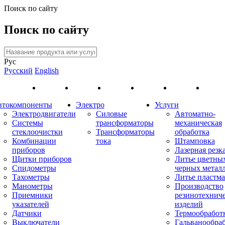
Поиск по сайту
Поиск по сайту
Рус
Русский
English
втокомпоненты
Электро
Услуги
Электродвигатели
Силовые
Автоматно-
Системы
трансформаторы
механическая
стеклоочистки
Трансформаторы
обработка
Комбинации
тока
Штамповка
приборов
Лазерная резк
Щитки приборов
Литье цветны
Спидометры
черных метал
Тахометры
Литье пластма
Манометры
Производство
Приемники
резинотехнич
указателей
изделий
Датчики
Термообработ
Выключатели
Гальванообра