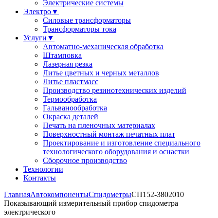
Электрические системы
Электро
▼
Силовые трансформаторы
Трансформаторы тока
Услуги
▼
Автоматно-механическая обработка
Штамповка
Лазерная резка
Литье цветных и черных металлов
Литье пластмасс
Производство резинотехнических изделий
Термообработка
Гальванообработка
Окраска деталей
Печать на пленочных материалах
Поверхностный монтаж печатных плат
Проектирование и изготовление специального
технологического оборудования и оснастки
Сборочное производство
Технологии
Контакты
Главная
Автокомпоненты
Спидометры
СП152-3802010
Показывающий измерительный прибор спидометра
электрического