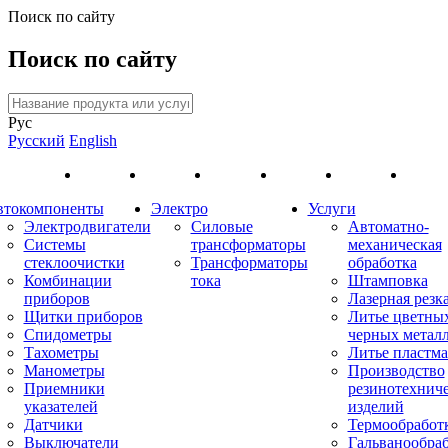
Поиск по сайту
Поиск по сайту
Рус
Русский
English
втокомпоненты
Электро
Услуги
Электродвигатели
Силовые
Автоматно-
Системы
трансформаторы
механическая
стеклоочистки
Трансформаторы
обработка
Комбинации
тока
Штамповка
приборов
Лазерная резк
Щитки приборов
Литье цветны
Спидометры
черных метал
Тахометры
Литье пластма
Манометры
Производство
Приемники
резинотехнич
указателей
изделий
Датчики
Термообработ
Выключатели
Гальванообра