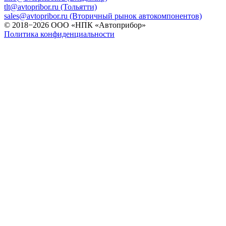
tlt@avtopribor.ru (Тольятти)
sales@avtopribor.ru (Вторичный рынок автокомпонентов)
© 2018−2026 ООО «НПК «Автоприбор»
Политика конфиденциальности