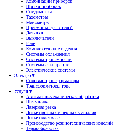
Комбинации приборов
Щитки приборов
Спидометры
Тахометры
Манометры
Приемники указателей
Датчики
Выключатели
Реле
Комплектующие изделия
Системы охлаждения
Системы трансмиссии
Системы фильтрации
Электрические системы
Электро
▼
Силовые трансформаторы
Трансформаторы тока
Услуги
▼
Автоматно-механическая обработка
Штамповка
Лазерная резка
Литье цветных и черных металлов
Литье пластмасс
Производство резинотехнических изделий
Термообработка