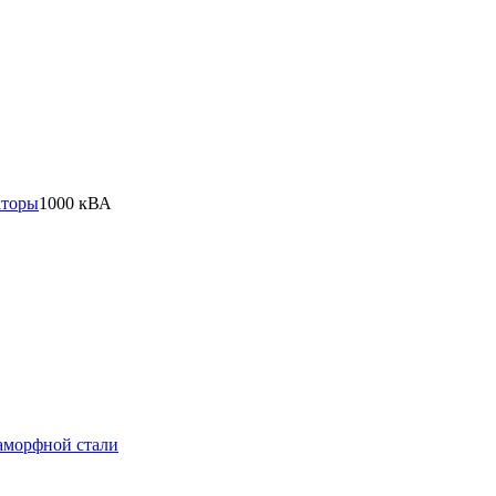
аторы
1000 кВА
 аморфной стали