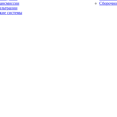
рансмиссии
Сборочно
ильтрации
кие системы