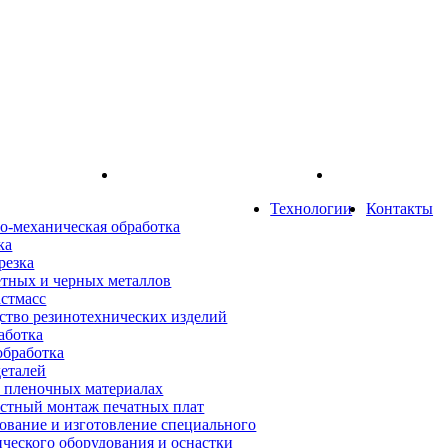
Технологии
Контакты
о-механическая обработка
ка
резка
етных и черных металлов
астмасс
ство резинотехнических изделий
аботка
обработка
деталей
а пленочных материалах
стный монтаж печатных плат
ование и изготовление специального
ического оборудования и оснастки