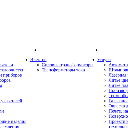
Электро
Услуги
гатели
Силовые трансформаторы
Автоматн
еклоочистки
Трансформаторы тока
Штампов
и приборов
Лазерная 
боров
Литье цв
ы
Литье пл
Производ
Термообр
указателей
Гальвано
Окраска 
ли
Печать н
Поверхно
ющие изделия
Проектир
хлаждения
технолог