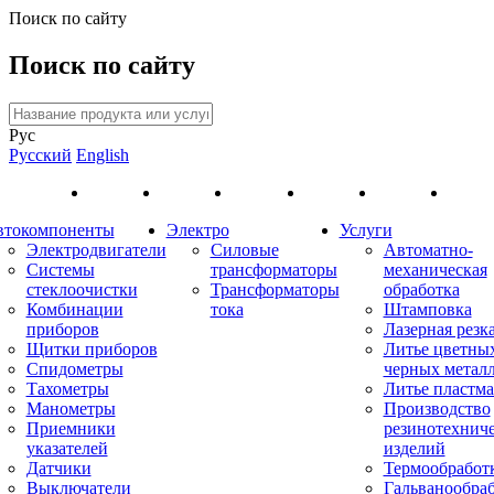
Поиск по сайту
Поиск по сайту
Рус
Русский
English
втокомпоненты
Электро
Услуги
Электродвигатели
Силовые
Автоматно-
Системы
трансформаторы
механическая
стеклоочистки
Трансформаторы
обработка
Комбинации
тока
Штамповка
приборов
Лазерная резк
Щитки приборов
Литье цветны
Спидометры
черных метал
Тахометры
Литье пластма
Манометры
Производство
Приемники
резинотехнич
указателей
изделий
Датчики
Термообработ
Выключатели
Гальванообра