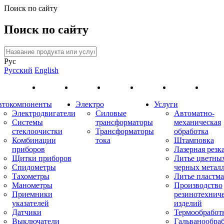
Поиск по сайту
Поиск по сайту
Рус
Русский
English
втокомпоненты
Электро
Услуги
Электродвигатели
Силовые
Автоматно-
Системы
трансформаторы
механическая
стеклоочистки
Трансформаторы
обработка
Комбинации
тока
Штамповка
приборов
Лазерная резк
Щитки приборов
Литье цветны
Спидометры
черных метал
Тахометры
Литье пластма
Манометры
Производство
Приемники
резинотехнич
указателей
изделий
Датчики
Термообработ
Выключатели
Гальванообра