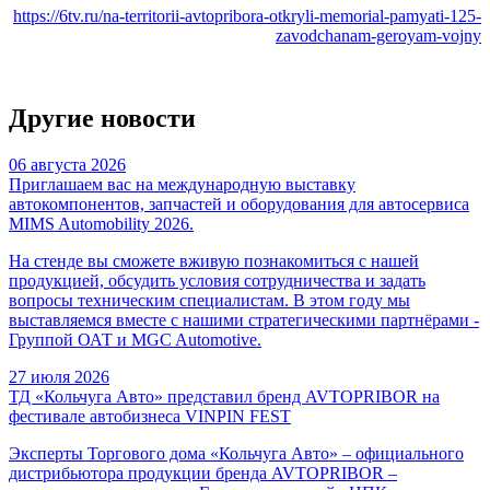
https://6tv.ru/na-territorii-avtopribora-otkryli-memorial-pamyati-125-
zavodchanam-geroyam-vojny
Другие новости
06 августа 2026
Приглашаем вас на международную выставку
автокомпонентов, запчастей и оборудования для автосервиса
MIMS Automobility 2026.
На стенде вы сможете вживую познакомиться с нашей
продукцией, обсудить условия сотрудничества и задать
вопросы техническим специалистам. В этом году мы
выставляемся вместе с нашими стратегическими партнёрами -
Группой ОАТ и MGC Automotive.
27 июля 2026
ТД «Кольчуга Авто» представил бренд AVTOPRIBOR на
фестивале автобизнеса VINPIN FEST
Эксперты Торгового дома «Кольчуга Авто» – официального
дистрибьютора продукции бренда AVTOPRIBOR –