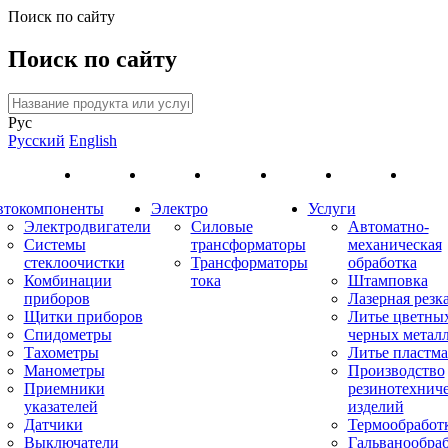
Поиск по сайту
Поиск по сайту
Рус
Русский
English
втокомпоненты
Электро
Услуги
Электродвигатели
Силовые
Автоматно-
Системы
трансформаторы
механическая
стеклоочистки
Трансформаторы
обработка
Комбинации
тока
Штамповка
приборов
Лазерная резк
Щитки приборов
Литье цветны
Спидометры
черных метал
Тахометры
Литье пластма
Манометры
Производство
Приемники
резинотехнич
указателей
изделий
Датчики
Термообработ
Выключатели
Гальванообра