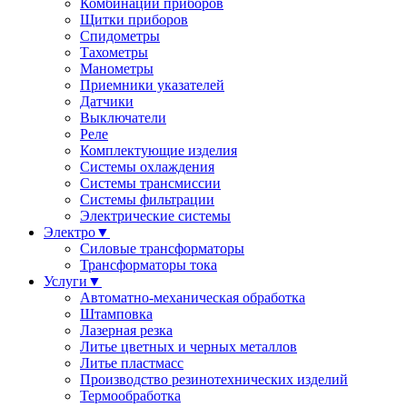
Комбинации приборов
Щитки приборов
Спидометры
Тахометры
Манометры
Приемники указателей
Датчики
Выключатели
Реле
Комплектующие изделия
Системы охлаждения
Системы трансмиссии
Системы фильтрации
Электрические системы
Электро
▼
Силовые трансформаторы
Трансформаторы тока
Услуги
▼
Автоматно-механическая обработка
Штамповка
Лазерная резка
Литье цветных и черных металлов
Литье пластмасс
Производство резинотехнических изделий
Термообработка