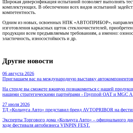
Широкая диверсификация испытаний позволяет выполнять тест
комплектующих. В обеспечении всех видов испытаний задейс
компетентность.
Одним из новых, освоенных НПК «АВТОПРИБОР», направлений 
изготовления каркасных щеток стеклоочистителей, приобретен
продукции всем предъявляемым требованиям, а именно: озонос
эластичность, износостойкость и др.
Другие новости
06 августа 2026
Приглашаем вас на международную выставку автокомпонентов, 
На стенде вы сможете вживую познакомиться с нашей продукцие
нашими стратегическими партнёрами - Группой ОАТ и MGC Au
27 июля 2026
ТД «Кольчуга Авто» представил бренд AVTOPRIBOR на фести
Эксперты Торгового дома «Кольчуга Авто» – официального
ходе фестиваля автобизнеса VINPIN FEST.