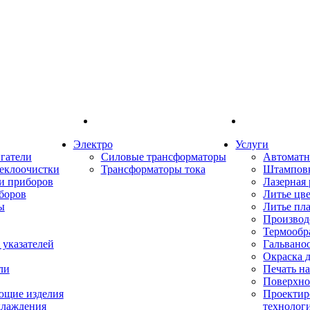
Электро
Услуги
гатели
Силовые трансформаторы
Автоматн
еклоочистки
Трансформаторы тока
Штампов
и приборов
Лазерная 
боров
Литье цв
ы
Литье пл
Производ
Термообр
указателей
Гальвано
Окраска 
ли
Печать н
Поверхно
ющие изделия
Проектир
хлаждения
технолог