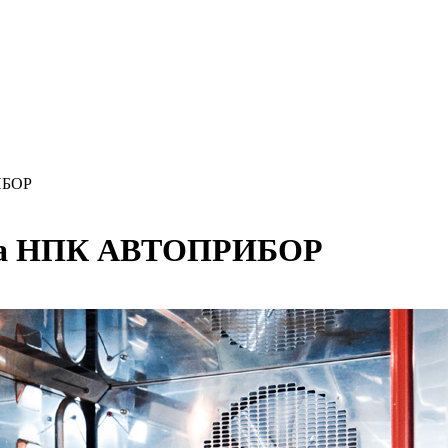
ИБОР
аза НПК АВТОПРИБОР