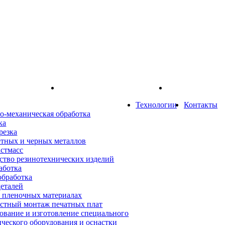
Технологии
Контакты
о-механическая обработка
ка
резка
етных и черных металлов
астмасс
ство резинотехнических изделий
аботка
обработка
деталей
а пленочных материалах
стный монтаж печатных плат
ование и изготовление специального
ического оборудования и оснастки