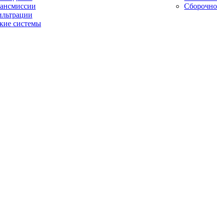
рансмиссии
Сборочно
ильтрации
кие системы