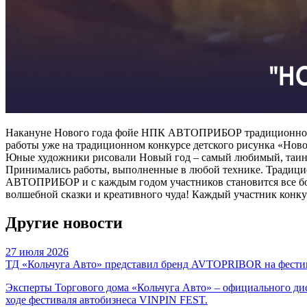
Накануне Нового года фойе НПК АВТОПРИБОР традиционного 
работы уже на традиционном конкурсе детского рисунка «Ново
Юные художники рисовали Новый год – самый любимый, таинс
Принимались работы, выполненные в любой технике. Традицио
АВТОПРИБОР и с каждым годом участников становится все боль
волшебной сказки и креативного чуда! Каждый участник конку
Другие новости
27 июля 2026
ТД «Кольчуга Авто» представил бренд AVTOPRIBOR на фести
Эксперты Торгового дома «Кольчуга Авто» – официального
ходе фестиваля автобизнеса VINPIN FEST.