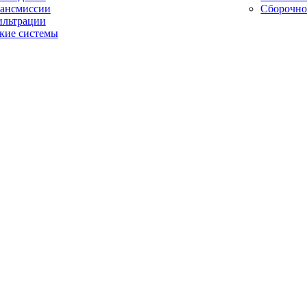
рансмиссии
Сборочно
ильтрации
кие системы