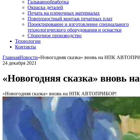
Гальванообработка
Окраска деталей
Печать на пленочных материалах
Поверхностный монтаж печатных плат
Проектирование и изготовление специального
технологического оборудования и оснастки
Сборочное производство
Технологии
Контакты
Главная
Новости
«Новогодняя сказка» вновь на НПК АВТОПР
24 декабря 2021
«Новогодняя сказка» вновь
«Новогодняя сказка» вновь на НПК АВТОПРИБОР!