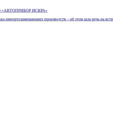
аводе «АВТОПРИБОР ИСКРА»
ка импортозамещающих производств – об этом шла речь на вст