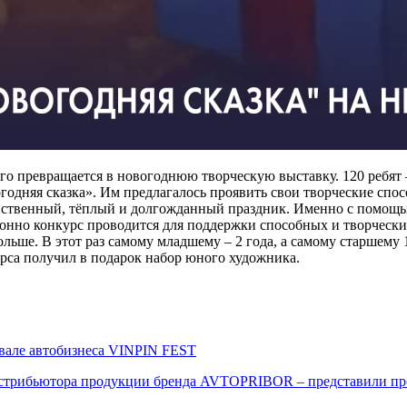
превращается в новогоднюю творческую выставку. 120 ребят
годняя сказка». Им предлагалось проявить свои творческие спо
твенный, тёплый и долгожданный праздник. Именно с помощью
нно конкурс проводится для поддержки способных и творчески
ше. В этот раз самому младшему – 2 года, а самому старшему 1
рса получил в подарок набор юного художника.
вале автобизнеса VINPIN FEST
 дистрибьютора продукции бренда AVTOPRIBOR – представили