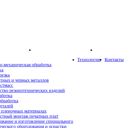
Технологии
Контакты
о-механическая обработка
ка
резка
етных и черных металлов
астмасс
ство резинотехнических изделий
аботка
обработка
деталей
а пленочных материалах
стный монтаж печатных плат
ование и изготовление специального
ического оборудования и оснастки