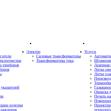
Электро
Услуги
гатели
Силовые трансформаторы
Автоматн
еклоочистки
Трансформаторы тока
Штампов
и приборов
Лазерная 
боров
Литье цв
ы
Литье пл
Производ
Термообр
указателей
Гальвано
Окраска 
ли
Печать н
Поверхно
ющие изделия
Проектир
хлаждения
технолог