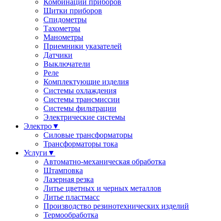
Комбинации приборов
Щитки приборов
Спидометры
Тахометры
Манометры
Приемники указателей
Датчики
Выключатели
Реле
Комплектующие изделия
Системы охлаждения
Системы трансмиссии
Системы фильтрации
Электрические системы
Электро
▼
Силовые трансформаторы
Трансформаторы тока
Услуги
▼
Автоматно-механическая обработка
Штамповка
Лазерная резка
Литье цветных и черных металлов
Литье пластмасс
Производство резинотехнических изделий
Термообработка