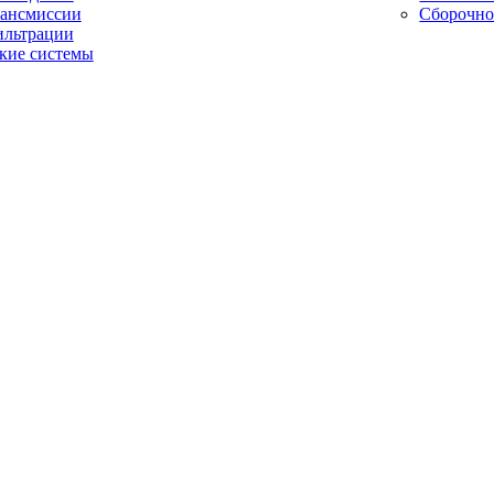
рансмиссии
Сборочно
ильтрации
кие системы