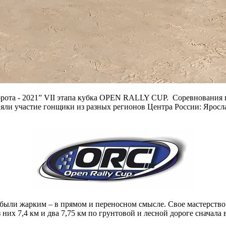
та - 2021” VII этапа кубка OPEN RALLY CUP. Соревнования п
няли участие гонщики из разных регионов Центра России: Яросл
я были жарким – в прямом и переносном смысле. Свое мастерств
них 7,4 км и два 7,75 км по грунтовой и лесной дороге сначала 