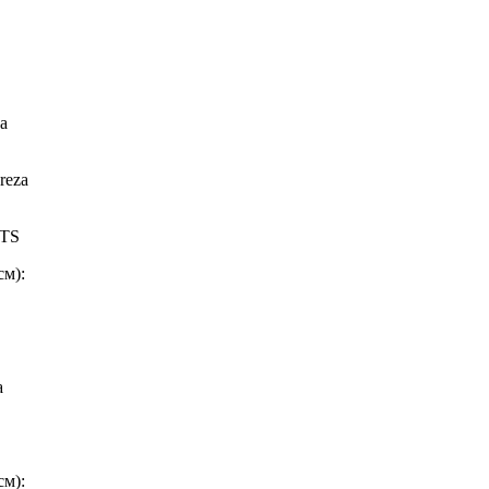
a
reza
VTS
см):
a
см):