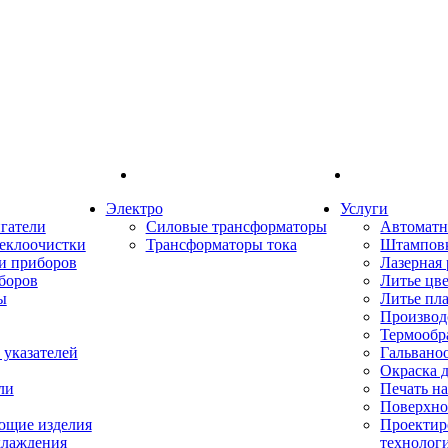
Электро
Услуги
гатели
Силовые трансформаторы
Автоматн
еклоочистки
Трансформаторы тока
Штампов
и приборов
Лазерная 
боров
Литье цв
ы
Литье пл
Производ
Термообр
указателей
Гальвано
Окраска 
ли
Печать н
Поверхно
ющие изделия
Проектир
хлаждения
технолог