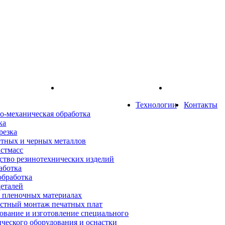
Технологии
Контакты
о-механическая обработка
ка
резка
етных и черных металлов
астмасс
ство резинотехнических изделий
аботка
обработка
деталей
а пленочных материалах
стный монтаж печатных плат
ование и изготовление специального
ического оборудования и оснастки