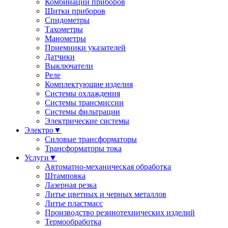
Комбинации приборов
Щитки приборов
Спидометры
Тахометры
Манометры
Приемники указателей
Датчики
Выключатели
Реле
Комплектующие изделия
Системы охлаждения
Системы трансмиссии
Системы фильтрации
Электрические системы
Электро
▼
Силовые трансформаторы
Трансформаторы тока
Услуги
▼
Автоматно-механическая обработка
Штамповка
Лазерная резка
Литье цветных и черных металлов
Литье пластмасс
Производство резинотехнических изделий
Термообработка