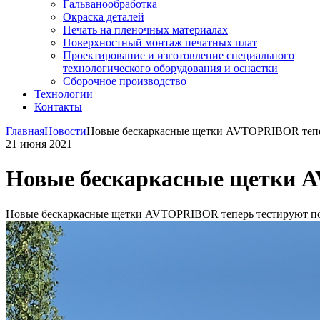
Гальванообработка
Окраска деталей
Печать на пленочных материалах
Поверхностный монтаж печатных плат
Проектирование и изготовление специального
технологического оборудования и оснастки
Сборочное производство
Технологии
Контакты
Главная
Новости
Новые бескаркасные щетки AVTOPRIBOR тепер
21 июня 2021
Новые бескаркасные щетки A
Новые бескаркасные щетки AVTOPRIBOR теперь тестируют по