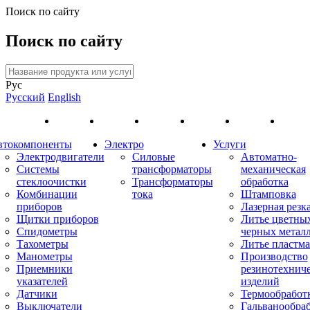
Поиск по сайту
Поиск по сайту
Рус
Русский
English
втокомпоненты
Электро
Услуги
Электродвигатели
Силовые
Автоматно-
Системы
трансформаторы
механическая
стеклоочистки
Трансформаторы
обработка
Комбинации
тока
Штамповка
приборов
Лазерная резк
Щитки приборов
Литье цветны
Спидометры
черных метал
Тахометры
Литье пластма
Манометры
Производство
Приемники
резинотехнич
указателей
изделий
Датчики
Термообработ
Выключатели
Гальванообра