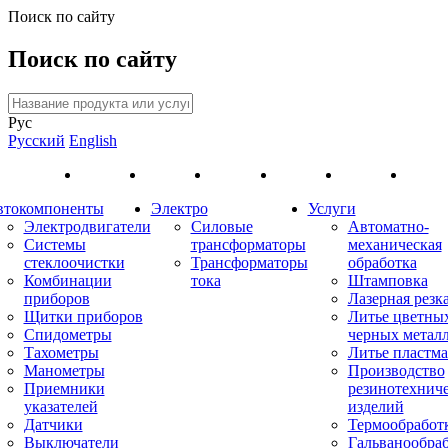
Поиск по сайту
Поиск по сайту
Рус
Русский
English
втокомпоненты
Электро
Услуги
Электродвигатели
Силовые
Автоматно-
Системы
трансформаторы
механическая
стеклоочистки
Трансформаторы
обработка
Комбинации
тока
Штамповка
приборов
Лазерная резк
Щитки приборов
Литье цветны
Спидометры
черных метал
Тахометры
Литье пластма
Манометры
Производство
Приемники
резинотехнич
указателей
изделий
Датчики
Термообработ
Выключатели
Гальванообра