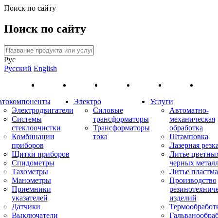
Поиск по сайту
Поиск по сайту
Рус
Русский
English
втокомпоненты
Электро
Услуги
Электродвигатели
Силовые
Автоматно-
Системы
трансформаторы
механическая
стеклоочистки
Трансформаторы
обработка
Комбинации
тока
Штамповка
приборов
Лазерная резк
Щитки приборов
Литье цветны
Спидометры
черных метал
Тахометры
Литье пластма
Манометры
Производство
Приемники
резинотехнич
указателей
изделий
Датчики
Термообработ
Выключатели
Гальванообра