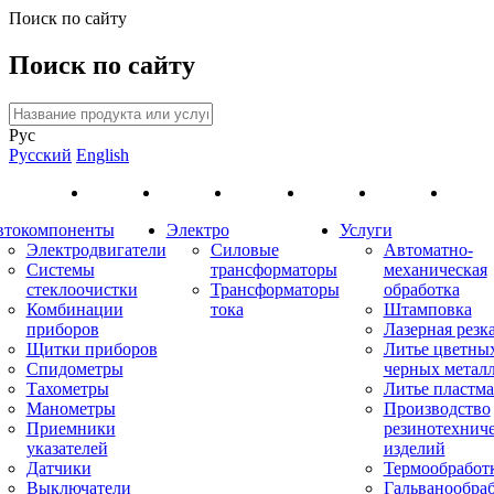
Поиск по сайту
Поиск по сайту
Рус
Русский
English
втокомпоненты
Электро
Услуги
Электродвигатели
Силовые
Автоматно-
Системы
трансформаторы
механическая
стеклоочистки
Трансформаторы
обработка
Комбинации
тока
Штамповка
приборов
Лазерная резк
Щитки приборов
Литье цветны
Спидометры
черных метал
Тахометры
Литье пластма
Манометры
Производство
Приемники
резинотехнич
указателей
изделий
Датчики
Термообработ
Выключатели
Гальванообра