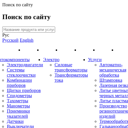
Поиск по сайту
Поиск по сайту
Рус
Русский
English
втокомпоненты
Электро
Услуги
Электродвигатели
Силовые
Автоматно-
Системы
трансформаторы
механическая
стеклоочистки
Трансформаторы
обработка
Комбинации
тока
Штамповка
приборов
Лазерная резк
Щитки приборов
Литье цветны
Спидометры
черных метал
Тахометры
Литье пластма
Манометры
Производство
Приемники
резинотехнич
указателей
изделий
Датчики
Термообработ
Выключатели
Гальванообра