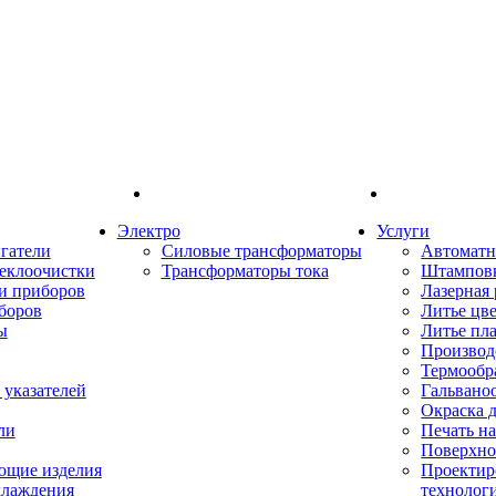
Электро
Услуги
гатели
Силовые трансформаторы
Автоматн
еклоочистки
Трансформаторы тока
Штампов
и приборов
Лазерная 
боров
Литье цв
ы
Литье пл
Производ
Термообр
указателей
Гальвано
Окраска 
ли
Печать н
Поверхно
ющие изделия
Проектир
хлаждения
технолог