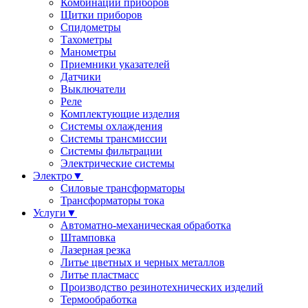
Комбинации приборов
Щитки приборов
Спидометры
Тахометры
Манометры
Приемники указателей
Датчики
Выключатели
Реле
Комплектующие изделия
Системы охлаждения
Системы трансмиссии
Системы фильтрации
Электрические системы
Электро
▼
Силовые трансформаторы
Трансформаторы тока
Услуги
▼
Автоматно-механическая обработка
Штамповка
Лазерная резка
Литье цветных и черных металлов
Литье пластмасс
Производство резинотехнических изделий
Термообработка