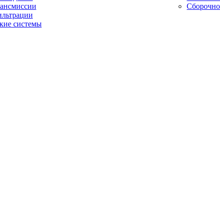
рансмиссии
Сборочно
ильтрации
кие системы