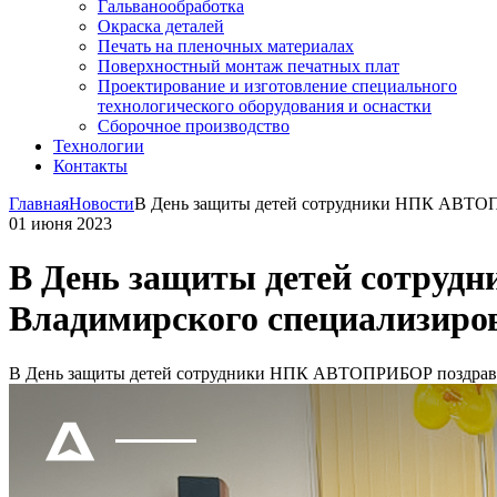
Гальванообработка
Окраска деталей
Печать на пленочных материалах
Поверхностный монтаж печатных плат
Проектирование и изготовление специального
технологического оборудования и оснастки
Сборочное производство
Технологии
Контакты
Главная
Новости
В День защиты детей сотрудники НПК АВТОП
01 июня 2023
В День защиты детей сотру
Владимирского специализиро
В День защиты детей сотрудники НПК АВТОПРИБОР поздрави