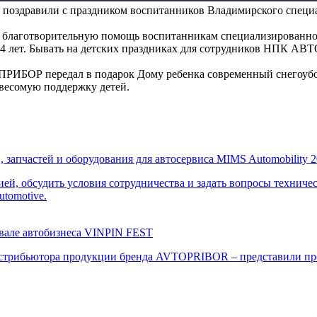
оздравили с праздником воспитанников Владимирского специа
аготворительную помощь воспитанникам специализированного 
 до 4 лет. Бывать на детских праздниках для сотрудников НПК А
ПРИБОР передал в подарок Дому ребенка современный снегоубо
 весомую поддержку детей.
запчастей и оборудования для автосервиса MIMS Automobility 2
й, обсудить условия сотрудничества и задать вопросы техничес
tomotive.
вале автобизнеса VINPIN FEST
 дистрибьютора продукции бренда AVTOPRIBOR – представили