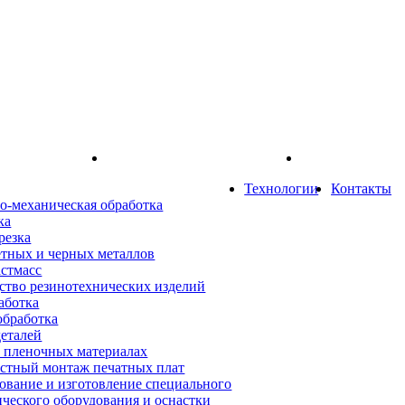
Технологии
Контакты
о-механическая обработка
ка
резка
етных и черных металлов
астмасс
ство резинотехнических изделий
аботка
обработка
деталей
а пленочных материалах
стный монтаж печатных плат
ование и изготовление специального
ического оборудования и оснастки