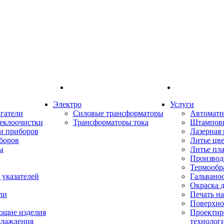
Электро
Услуги
гатели
Силовые трансформаторы
Автоматн
еклоочистки
Трансформаторы тока
Штампов
и приборов
Лазерная 
боров
Литье цв
ы
Литье пл
Производ
Термообр
указателей
Гальвано
Окраска 
ли
Печать н
Поверхно
ющие изделия
Проектир
хлаждения
технолог