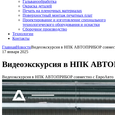
Гальванообработка
Окраска деталей
Печать на пленочных материалах
Поверхностный монтаж печатных плат
Проектирование и изготовление специального
технологического оборудования и оснастки
Сборочное производство
Технологии
Контакты
Главная
Новости
Видеоэкскурсия в НПК АВТОПРИБОР совмест
17 января 2025
Видеоэкскурсия в НПК АВТО
Видеоэкскурсия в НПК АВТОПРИБОР совместно с ЕвроАвто