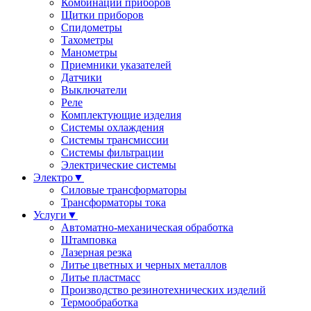
Комбинации приборов
Щитки приборов
Спидометры
Тахометры
Манометры
Приемники указателей
Датчики
Выключатели
Реле
Комплектующие изделия
Системы охлаждения
Системы трансмиссии
Системы фильтрации
Электрические системы
Электро
▼
Силовые трансформаторы
Трансформаторы тока
Услуги
▼
Автоматно-механическая обработка
Штамповка
Лазерная резка
Литье цветных и черных металлов
Литье пластмасс
Производство резинотехнических изделий
Термообработка