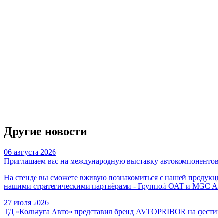
Другие новости
06 августа 2026
Приглашаем вас на международную выставку автокомпонентов, 
На стенде вы сможете вживую познакомиться с нашей продукцие
нашими стратегическими партнёрами - Группой ОАТ и MGC Au
27 июля 2026
ТД «Кольчуга Авто» представил бренд AVTOPRIBOR на фести