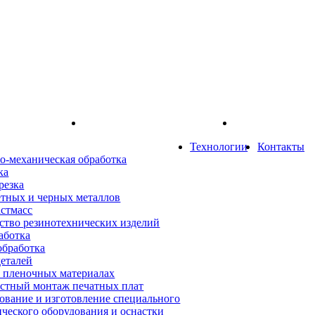
Технологии
Контакты
о-механическая обработка
ка
резка
етных и черных металлов
астмасс
ство резинотехнических изделий
аботка
обработка
деталей
а пленочных материалах
стный монтаж печатных плат
ование и изготовление специального
ического оборудования и оснастки