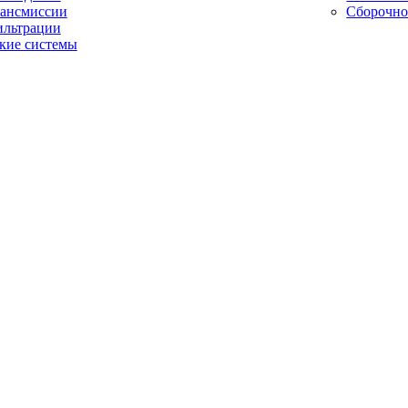
рансмиссии
Сборочно
ильтрации
кие системы