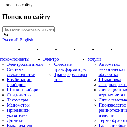
Поиск по сайту
Поиск по сайту
Рус
Русский
English
втокомпоненты
Электро
Услуги
Электродвигатели
Силовые
Автоматно-
Системы
трансформаторы
механическая
стеклоочистки
Трансформаторы
обработка
Комбинации
тока
Штамповка
приборов
Лазерная резк
Щитки приборов
Литье цветны
Спидометры
черных метал
Тахометры
Литье пластма
Манометры
Производство
Приемники
резинотехнич
указателей
изделий
Датчики
Термообработ
Выключатели
Гальванообра