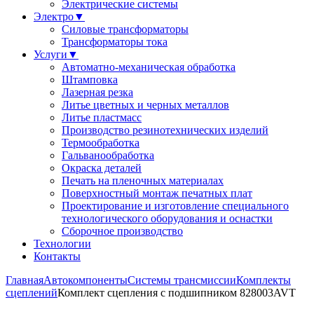
Электрические системы
Электро
▼
Силовые трансформаторы
Трансформаторы тока
Услуги
▼
Автоматно-механическая обработка
Штамповка
Лазерная резка
Литье цветных и черных металлов
Литье пластмасс
Производство резинотехнических изделий
Термообработка
Гальванообработка
Окраска деталей
Печать на пленочных материалах
Поверхностный монтаж печатных плат
Проектирование и изготовление специального
технологического оборудования и оснастки
Сборочное производство
Технологии
Контакты
Главная
Автокомпоненты
Системы трансмиссии
Комплекты
сцеплений
Комплект сцепления с подшипником 828003AVT