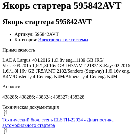
Якорь стартера 595842AVT
Якорь стартера 595842AVT
Артикул: 595842AVT
Категория:
Электрические системы
Применяемость
LADA Largus <04.2016 1,6l 8v eng.11189 GB JR5/
Vesta<09.2015 1,6l/1,8l 16v GB JH3/AMT 2182/ X-Ray<02.2016
1,6l/1,8l 16v GB JR5/AMT 2182/Sandero (Stepway) 1,6l 16v eng.
K4M/Duster 1,6l 16v eng. K4M/Almera 1,6l 16v eng. K4M
Аналоги
438285; 438286; 438324; 438327; 438328
Техническая документация
Технический бюллетень ELSTH-22924 - Диагностика
автомобильного стартера