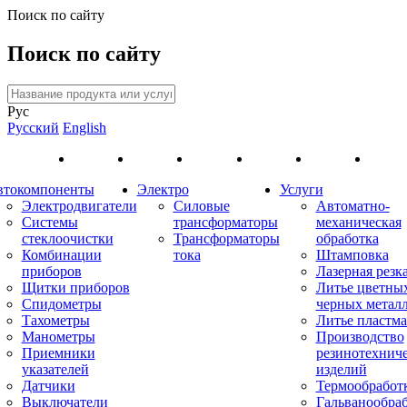
Поиск по сайту
Поиск по сайту
Рус
Русский
English
втокомпоненты
Электро
Услуги
Электродвигатели
Силовые
Автоматно-
Системы
трансформаторы
механическая
стеклоочистки
Трансформаторы
обработка
Комбинации
тока
Штамповка
приборов
Лазерная резк
Щитки приборов
Литье цветны
Спидометры
черных метал
Тахометры
Литье пластма
Манометры
Производство
Приемники
резинотехнич
указателей
изделий
Датчики
Термообработ
Выключатели
Гальванообра